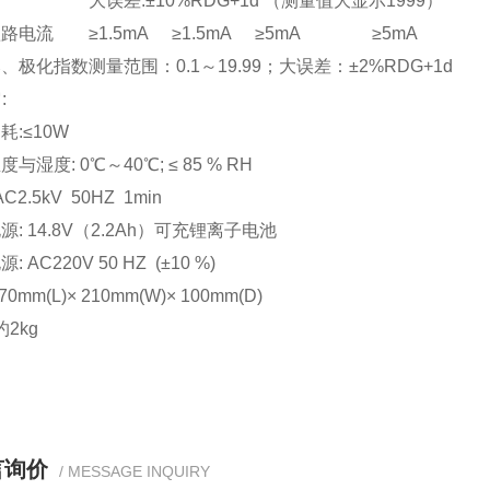
大误差:±10%RDG+1d （测量值大显示1999）
短路电流
≥1.5mA
≥1.5mA
≥5mA
≥5mA
比、极化指数
测量范围：0.1～19.99；大误差：±2%RDG+1d
:
耗:≤10W
与湿度: 0℃～40℃; ≤ 85 % RH
C2.5kV 50HZ 1min
源: 14.8V（2.2Ah）可充锂离子电池
 AC220V 50 HZ (±10 %)
0mm(L)× 210mm(W)× 100mm(D)
约2kg
言询价
/ MESSAGE INQUIRY