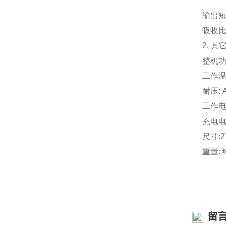
输出
吸收
2. 其它
整机功
工作温度
耐压: A
工作电
充电电源:
尺寸:27
重量: 
留