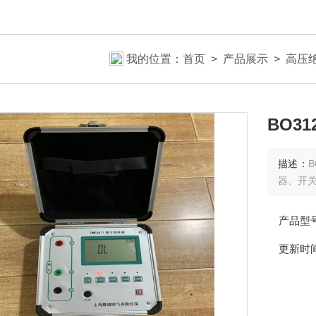
我的位置：
首页
>
产品展示
>
高压
BO3
描述：
器、开
产品型
更新时