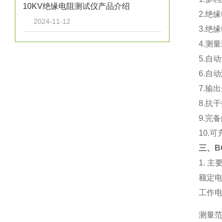
10KV绝缘电阻测试仪产品介绍
2.绝
2024-11-12
3.绝
4.测
5.自
6.自
7.输
8.抗
9.完
10.
三、
B
1. 主
额定电
工作电
测量