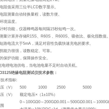
缘电阻值采用三位半LCD数字显示。
缘电阻测量自动转换量程，读数方便。
量环境温度。
动计时功能，仪器蜂鸣器每间隔15秒短鸣一次。
动测量计算并存储R15S、R60S 、R600S、吸收比、极化指数值
出短路电流大于5mA，满足对容性负载快速充电的要求。
干扰能力很强，读数稳定、可靠。
备的保护功能，保障操作安全。
可充电锂电池供电，当电池电量不足时自动关机。
O3125绝缘电阻测试仪
技术参数：
要技术指标:
压（V）
500
1000
2500
5000
压（V）
额定电压×（1±10%）
0～100GΩ
0～200GΩ
0.001～500GΩ
0.001～1000G
范围