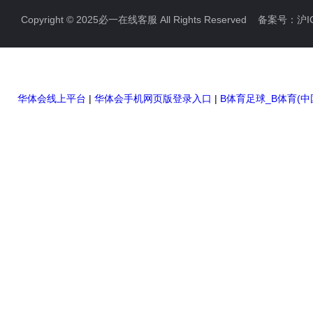
Copyright © 2025必一在线客服 All Rights Reserved 备案号：
沪I
华体会线上平台
|
华体会手机网页版登录入口
|
B体育足球_B体育(中