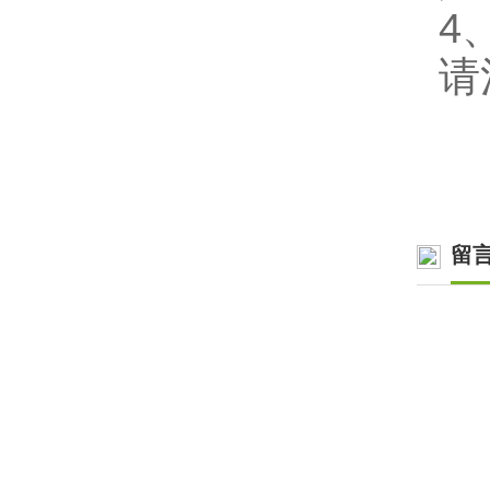
4
请
留