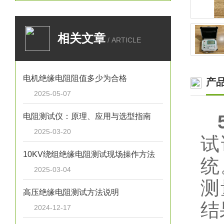
相关文章
/ ARTICLE
电机绝缘电阻阻值多少为合格
产
2025-05-07
电阻测试仪：原理、应用与选型指南
2025-03-20
试
10KV绕组绝缘电阻测试现场操作方法
统
2025-03-04
测
高压绝缘电阻测试方法说明
结
2024-12-17