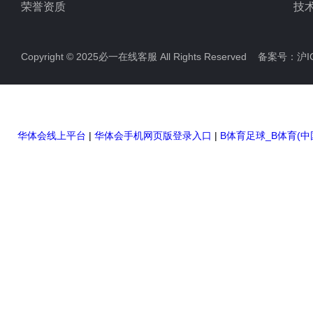
荣誉资质
技
Copyright © 2025必一在线客服 All Rights Reserved 备案号：
沪I
华体会线上平台
|
华体会手机网页版登录入口
|
B体育足球_B体育(中