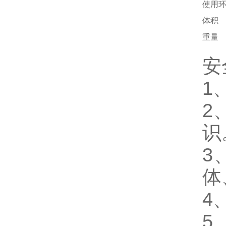
使用
体积
重量
安
1
2
识
3
体
4
5