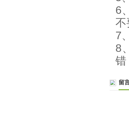
6
不
7
8
错
留