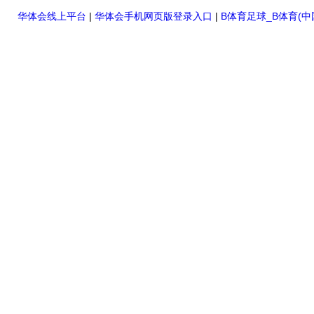
华体会线上平台
|
华体会手机网页版登录入口
|
B体育足球_B体育(中
双钳相位伏安表
全自动变比测试仪
硬质冲头标距打点机
高压橡胶绝缘垫
高压交流验电器
高压短路接地线
滑触线指示灯
电缆故障测试仪
直流单双臂电桥
高压开关机械特性测试仪
第二电表厂