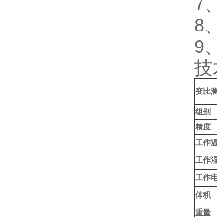
7
8
9
技
变比
组别
精度
工作
工作
工作
体积
重量