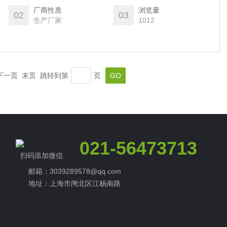
厂商性质
浏览量
02
03
生产厂家
1012
一页 末页 跳转到第
页
021-56473713
扫码添加微信
邮箱：3039289578@qq.com
地址：上海市闸北区江杨南路