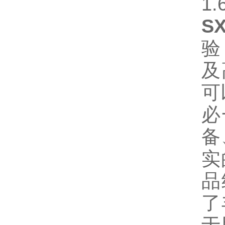
1
S
验
及
可
必
备
实
品
了