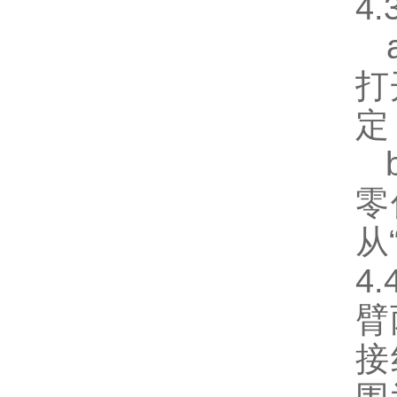
4
a
打
定
b
零
从
4
臂
接