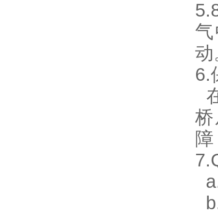
5
气
动
6
在
桥
障
7
a
b