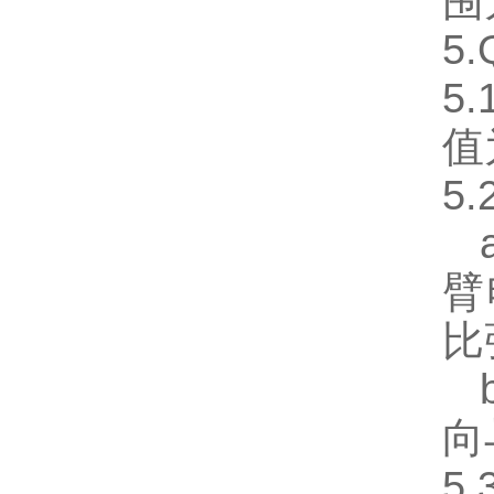
围
5
5
值
5
a
臂
比
b
向
5