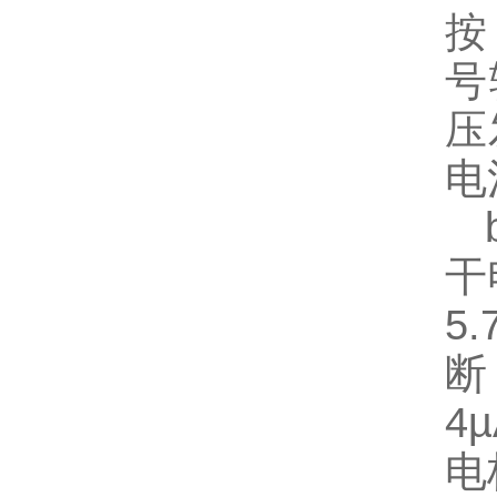
按
号
压
电
b
干
5
断
4
电