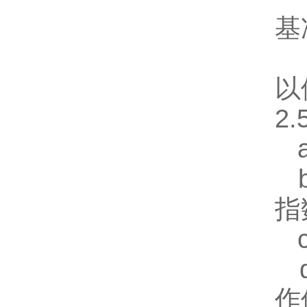
基
C
以
2
a
b
指
c
d
作