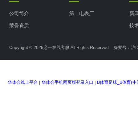
公司简介
第二电表厂
新
荣誉资质
技
Copyright © 2025必一在线客服 All Rights Reserved 备案号：
沪I
华体会线上平台
|
华体会手机网页版登录入口
|
B体育足球_B体育(中