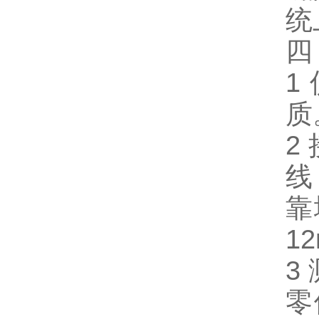
统
1
质
2
线
靠
1
3
零