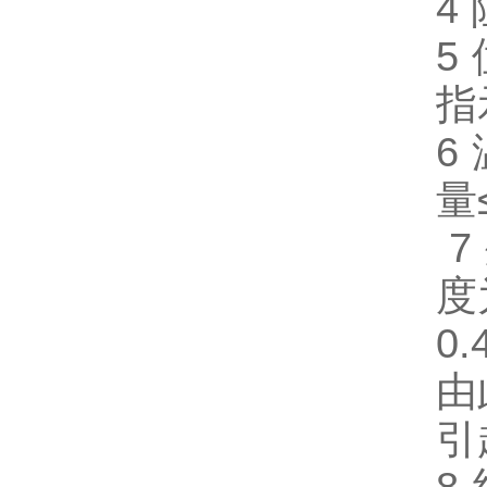
4
5
指
6
量
7
度
0
由
引