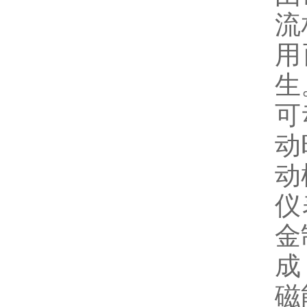
流
用
生
可
动
动
仪
金
成
磁