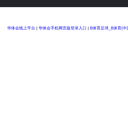
高压无线核相仪
高压绝缘电阻测试仪
华体会线上平台
|
华体会手机网页版登录入口
|
B体育足球_B体育(中
双钳相位伏安表
全自动变比测试仪
硬质冲头标距打点机
高压橡胶绝缘垫
高压交流验电器
高压短路接地线
滑触线指示灯
电缆故障测试仪
直流单双臂电桥