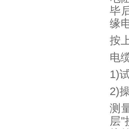
毕
缘
按
电
1
2)
测
层