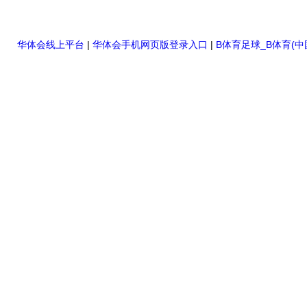
高压绝缘电阻测试仪
华体会线上平台
|
华体会手机网页版登录入口
|
B体育足球_B体育(中
双钳相位伏安表
全自动变比测试仪
硬质冲头标距打点机
高压橡胶绝缘垫
高压交流验电器
高压短路接地线
滑触线指示灯
电缆故障测试仪
直流单双臂电桥
高压开关机械特性测试仪