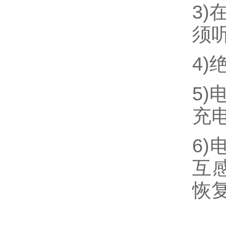
3
须
4
5
充
6
互
恢