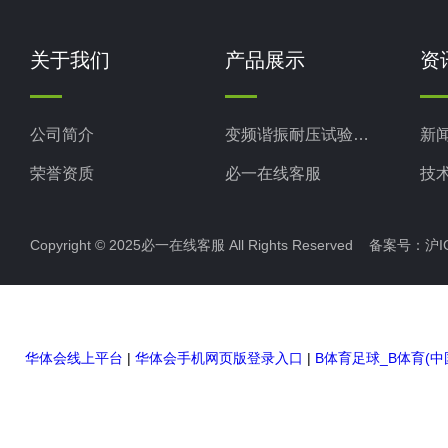
关于我们
产品展示
资
公司简介
变频谐振耐压试验装置
新
荣誉资质
必一在线客服
技
电力检测设备
Copyright © 2025必一在线客服 All Rights Reserved 备案号：
沪I
防雷检测仪器设备
高压无线核相仪
高压绝缘电阻测试仪
华体会线上平台
|
华体会手机网页版登录入口
|
B体育足球_B体育(中
双钳相位伏安表
全自动变比测试仪
硬质冲头标距打点机