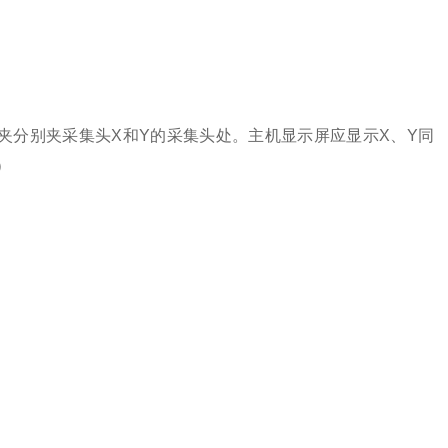
夹分别夹采集头X和Y的采集头处。主机显示屏应显示X、Y同
）