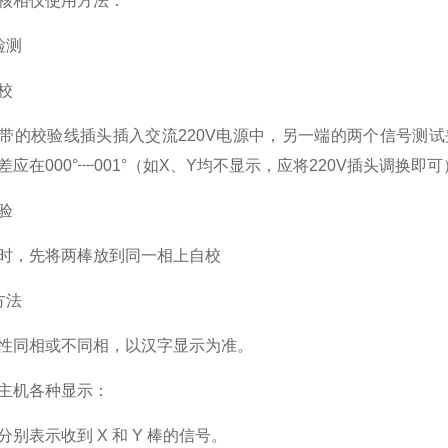
核相仪使用方法：
检测
校
带的校验线插头插入交流220V电源中，另一端的两个信号测试
差应在000°┉001°（如X、Y均不显示，应将220V插头调换即可
验
时，先将两棒放到同一相上自校
方法
性同相或不同相，以汉字显示为准。
主机各种显示：
Y 分别表示收到 X 和 Y 棒的信号。