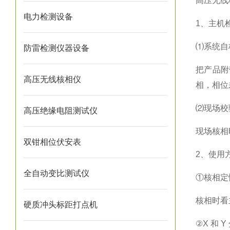
高压无线
电力检测设备
1、主机
⑴系统自
防雷检测仪器设备
把产品附
高压无线核相仪
相，相位
⑵现场校
高压绝缘电阻测试仪
现场核相
双钳相位伏安表
2、使用
全自动变比测试仪
①核相定
核相时看
硬质冲头标距打点机
②X 和 