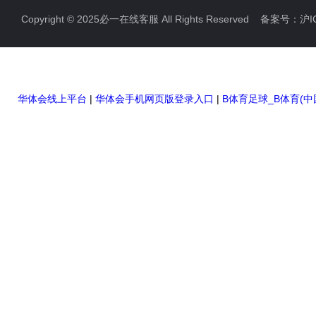
Copyright © 2025必一在线客服 All Rights Reserved 备案号：
沪I
防雷检测仪器设备
高压无线核相仪
高压绝缘电阻测试仪
华体会线上平台
|
华体会手机网页版登录入口
|
B体育足球_B体育(中
双钳相位伏安表
全自动变比测试仪
硬质冲头标距打点机
高压橡胶绝缘垫
高压交流验电器
高压短路接地线
滑触线指示灯
电缆故障测试仪